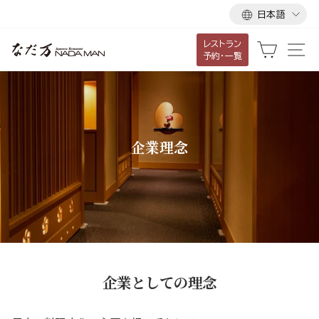
言
ス
日本語
語
キ
レストラン
ッ
カート
サ
予約・一覧
プ
し
て
コ
ン
企業理念
テ
ン
ツ
に
移
動
す
企業としての理念
る