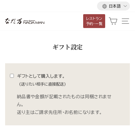
言
ス
日本語
語
キ
レストラン
ッ
カート
サ
予約・一覧
プ
し
て
ギフト設定
コ
ン
テ
ン
ギフトとして購入します。
ツ
(送りたい相手に直接配送)
に
納品書や金額が記載されたものは同梱されませ
移
ん。
動
送り主はご請求先住所・お名前になります。
す
る