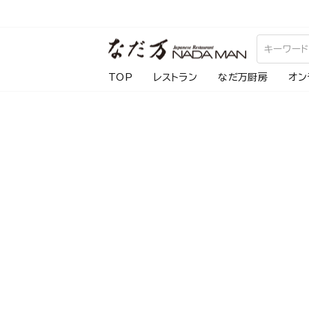
ス
キ
ッ
プ
TOP
レストラン
なだ万厨房
オン
し
て
コ
ン
テ
ン
ツ
に
移
動
す
る