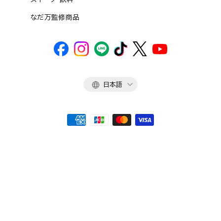
なだ万監修商品
言
日本語
語