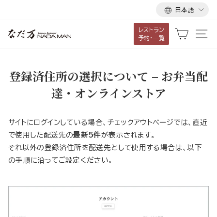
言
ス
日本語
語
キ
レストラン
ッ
カート
サ
予約・一覧
プ
し
て
登録済住所の選択について – お弁当配
コ
達・オンラインストア
ン
テ
ン
サイトにログインしている場合、チェックアウトページでは、直近
ツ
で使用した配送先の
最新5件
が表示されます。
に
それ以外の登録済住所を配送先として使用する場合は、以下
移
の手順に沿ってご設定ください。
動
す
る