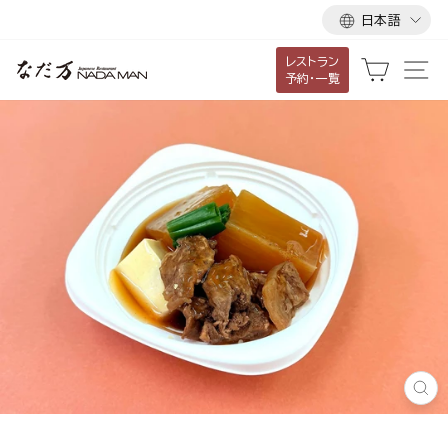
言
ス
日本語
語
キ
レストラン
ッ
カート
サ
予約・一覧
プ
し
て
コ
ン
テ
ン
ツ
に
移
動
す
る
閉
じ
る