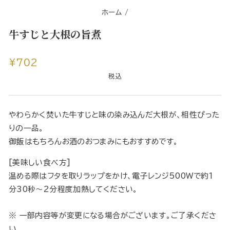
ホーム
/
牛すじと大根の旨煮
通
¥702
常
税込
価
格
やわらかく焚いた牛すじと味の染み込んだ大根が、相性ぴった
りの一品。
御飯はもちろんお酒のおつまみにもおすすめです。
[美味しい食べ方]
温める際はフタを取りラップをかけ、電子レンジ500Wで約1
分30秒～2分程度加熱してください。
※ 一部内容等が変更になる場合がございます。ご了承くださ
い。