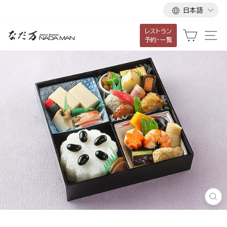
言
ス
日本語
語
キ
レストラン
ッ
カート
サ
予約・一覧
プ
し
て
コ
ン
テ
ン
ツ
に
移
動
す
る
閉
じ
る