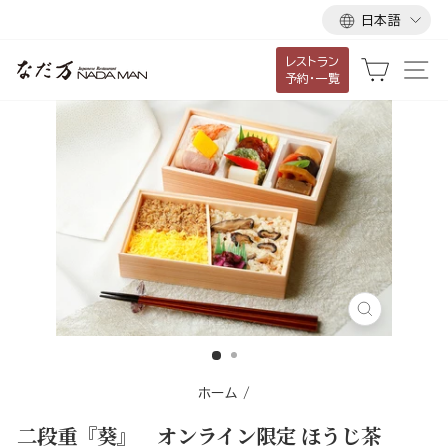
言
ス
日本語
語
キ
レストラン
ッ
カート
サ
予約・一覧
プ
し
て
コ
ン
テ
ン
ツ
に
移
閉
じ
動
る
す
ホーム
/
る
二段重『葵』 オンライン限定 ほうじ茶