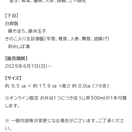
里芋、椎茸、蓮根、人参、蒟蒻、さや隠元
【下段】
白御飯
鶏そぼろ、錦糸玉子
きのこ入り五目御飯〔平茸、椎茸、人参、舞茸、油揚げ〕
刻みしば漬
【販売期間】
2025年6月1日(日)〜
【サイズ】
約 9.5 ㎝ × 約 17.9 ㎝ ×高さ 約 8.8㎝ (フタ含)
※オンライン限定 お弁当1つにつきほうじ茶500mlが1本付属
します。
※ 一部内容等が変更になる場合がございます。ご了承くださ
い。