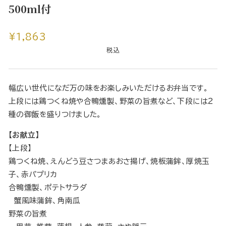
500ml付
通
¥1,863
常
税込
価
格
幅広い世代になだ万の味をお楽しみいただけるお弁当です。
上段には鶏つくね焼や合鴨燻製、野菜の旨煮など、下段には2
種の御飯を盛りつけました。
【お献立】
【上段】
鶏つくね焼、えんどう豆さつまあおさ揚げ、焼板蒲鉾、厚焼玉
子、赤パプリカ
合鴨燻製、ポテトサラダ
蟹風味蒲鉾、角南瓜
野菜の旨煮