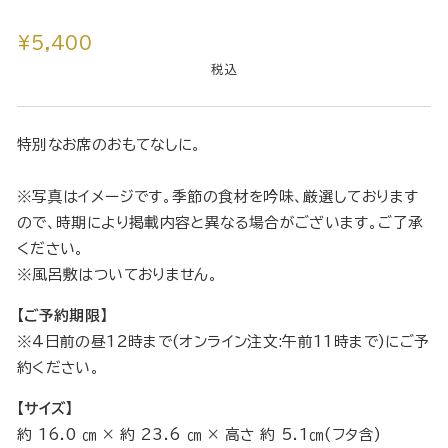
通
¥5,400
常
税込
価
格
特別なお席のおもてなしに。
※写真はイメージです。季節の食材を吟味、厳選しております
ので、時期により掲載内容と異なる場合がございます。ご了承
ください。
※風呂敷はついておりません。
【ご予約期限】
※4日前の昼12時まで(オンライン注文:午前11時まで)にご予
約ください。
【サイズ】
約 16.0 ㎝ × 約 23.6 ㎝ × 高さ 約 5.1㎝(フタ含)