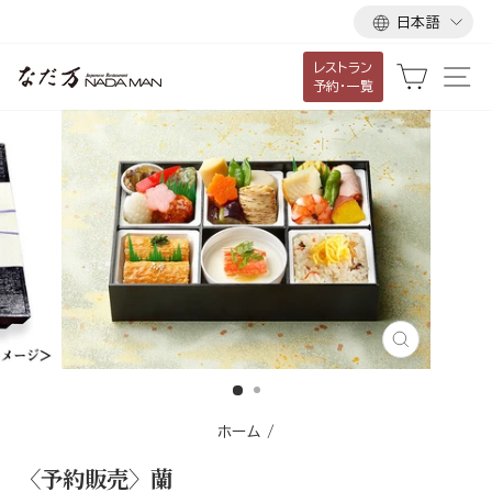
言
ス
日本語
語
キ
レストラン
ッ
カート
サ
予約・一覧
プ
し
て
コ
ン
テ
ン
ツ
に
移
閉
じ
動
る
す
ホーム
/
る
〈予約販売〉蘭