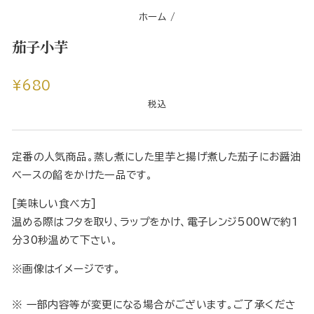
ホーム
/
茄子小芋
通
¥680
常
税込
価
格
定番の人気商品。蒸し煮にした里芋と揚げ煮した茄子にお醤油
ベースの餡をかけた一品です。
[美味しい食べ方]
温める際はフタを取り、ラップをかけ、電子レンジ500Wで約1
分30秒温めて下さい。
※画像はイメージです。
※ 一部内容等が変更になる場合がございます。ご了承くださ