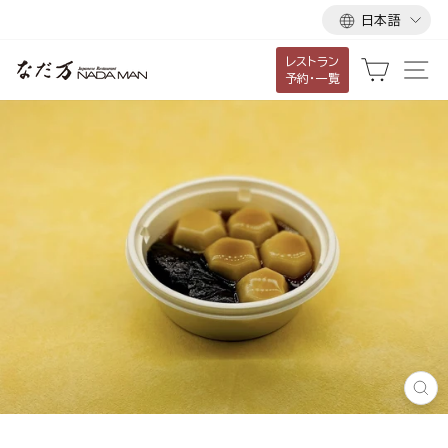
言
ス
日本語
語
キ
レストラン
ッ
カート
サ
予約・一覧
プ
し
て
コ
ン
テ
ン
ツ
に
移
動
す
る
閉
じ
る