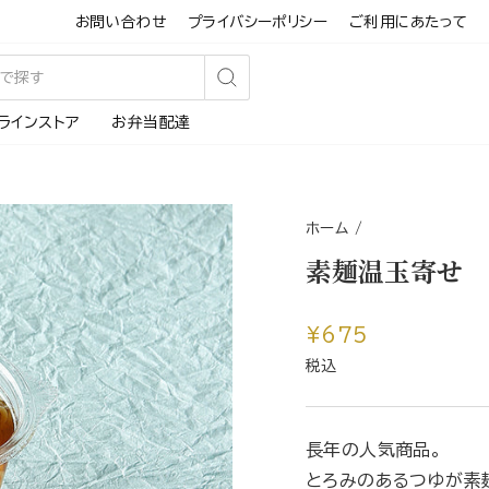
お問い合わせ
プライバシーポリシー
ご利用にあたって
検
ラインストア
お弁当配達
索
す
る
ホーム
/
素麺温玉寄せ
通
¥675
常
税込
価
格
長年の人気商品。
とろみのあるつゆが素