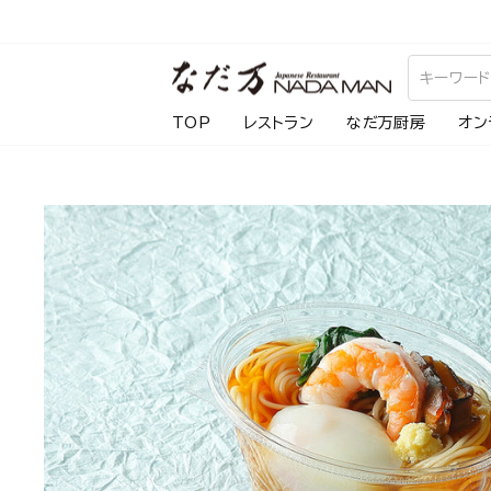
ス
キ
ッ
プ
TOP
レストラン
なだ万厨房
オン
し
て
コ
ン
テ
ン
ツ
に
移
動
す
る