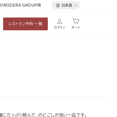
言
ONODERA GROUP用
日本語
語
レストラン
予約・一覧
ログイン
カート
麺にたっぷり絡んで、のどごしが良い一品です。