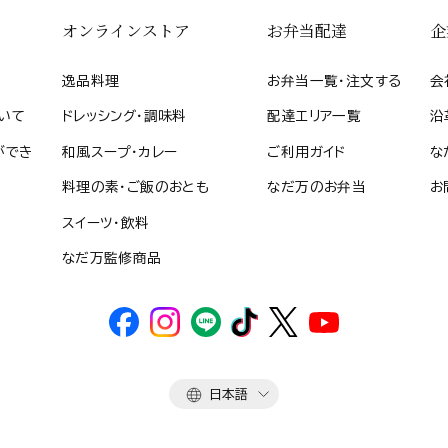
オンラインストア
お弁当配達
企
逸品料理
お弁当一覧・注文する
会
いて
ドレッシング・調味料
配達エリア一覧
沿
ができ
和風スープ・カレー
ご利用ガイド
な
料理の素・ご飯のおとも
なだ万のお弁当
お
スイーツ・飲料
なだ万監修商品
言
日本語
語