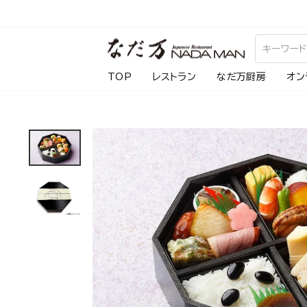
ス
キ
ッ
プ
TOP
レストラン
なだ万厨房
オン
し
て
コ
ン
テ
ン
ツ
に
移
動
す
る