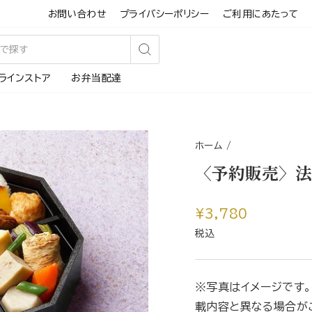
お問い合わせ
プライバシーポリシー
ご利用にあたって
検
ラインストア
お弁当配達
索
す
る
ホーム
/
〈予約販売〉法
通
¥3,780
常
税込
価
格
※写真はイメージです
載内容と異なる場合が