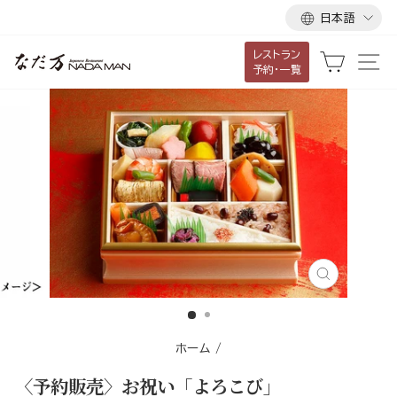
言
ス
日本語
語
キ
レストラン
ッ
カート
サ
予約・一覧
プ
し
て
コ
ン
テ
ン
ツ
に
移
閉
じ
動
る
す
ホーム
/
る
〈予約販売〉お祝い「よろこび」