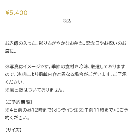
通
¥5,400
常
税込
価
格
お赤飯の入った、彩りあざやかなお弁当。記念日やお祝いのお
席に。
※写真はイメージです。季節の食材を吟味、厳選しております
ので、時期により掲載内容と異なる場合がございます。ご了承
ください。
※風呂敷はついておりません。
【ご予約期限】
※4日前の昼12時まで(オンライン注文:午前11時まで)にご予
約ください。
【サイズ】