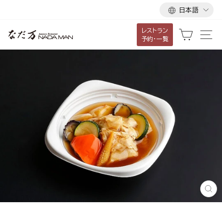
言
ス
日本語
語
キ
レストラン
ッ
カート
サ
予約・一覧
プ
し
て
コ
ン
テ
ン
ツ
に
移
動
す
閉
る
じ
る