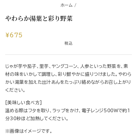
ホーム
/
やわらか湯葉と彩り野菜
通
¥675
常
税込
価
格
じゃが芋や茄子、里芋、ヤングコーン、人参といった野菜を、素
材の味をいかして調理し、彩り鮮やかに盛りつけました。やわら
かい湯葉を加えた出汁あんをたっぷり絡めながらお召し上がり
ください。
[美味しい食べ方]
温める際はフタを取り、ラップをかけ、電子レンジ500Wで約1
分30秒ほど加熱してください。
※画像はイメージです。