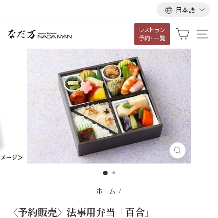
言
ス
日本語
語
キ
レストラン
ッ
カート
サ
予約・一覧
プ
し
て
コ
ン
テ
ン
ツ
に
移
閉
じ
動
る
す
ホーム
/
る
〈予約販売〉法事用弁当「百合」