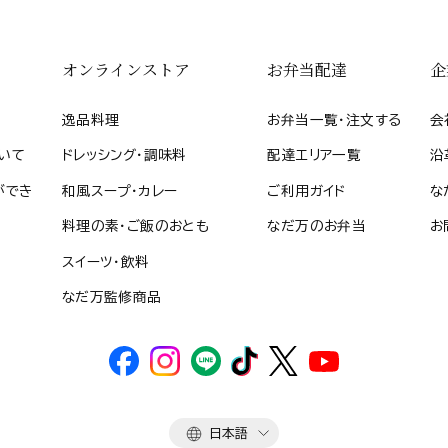
オンラインストア
お弁当配達
企
逸品料理
お弁当一覧・注文する
会
いて
ドレッシング・調味料
配達エリア一覧
沿
ができ
和風スープ・カレー
ご利用ガイド
な
料理の素・ご飯のおとも
なだ万のお弁当
お
スイーツ・飲料
なだ万監修商品
言
日本語