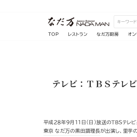
ス
キ
ッ
プ
TOP
レストラン
なだ万厨房
オン
し
て
コ
ン
テ
テレビ：ＴＢＳテレ
ン
ツ
に
移
動
平成２８年９月１１日（日）放送のＴＢＳテレ
す
東京 なだ万の黒田調理長
が出演し、里芋
る