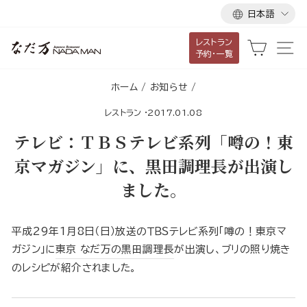
言
ス
日本語
語
キ
レストラン
ッ
カート
サ
予約・一覧
プ
し
ホーム
/
お知らせ
/
て
レストラン
·
2017.01.08
コ
ン
テレビ：ＴＢＳテレビ系列「噂の！東
テ
京マガジン」に、黒田調理長が出演し
ン
ました。
ツ
に
移
平成29年1月8日（日）放送のＴＢＳテレビ系列「噂の！東京マ
動
ガジン」に
東京 なだ万の黒田調理長
が出演し、ブリの照り焼き
す
のレシピが紹介されました。
る