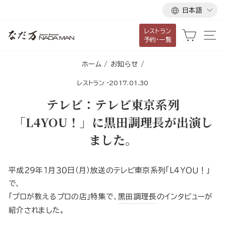
言
ス
日本語
語
キ
レストラン
ッ
カート
サ
予約・一覧
プ
し
ホーム
/
お知らせ
/
て
レストラン
·
2017.01.30
コ
ン
テレビ：テレビ東京系列
テ
「L4YOU！」に黒田調理長が出演し
ン
ました。
ツ
に
移
平成２９年１月３０日（月）放送のテレビ東京系列「L４ＹＯＵ！」
動
で、
す
「プロが教えるプロの店」特集で、
黒田調理長
のインタビューが
る
紹介されました。