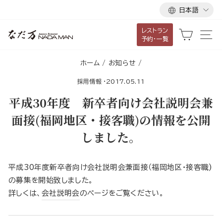
言
ス
日本語
語
キ
レストラン
ッ
カート
サ
予約・一覧
プ
し
ホーム
/
お知らせ
/
て
採用情報
·
2017.05.11
コ
ン
平成30年度 新卒者向け会社説明会兼
テ
面接(福岡地区・接客職)の情報を公開
ン
しました。
ツ
に
移
平成30年度新卒者向け会社説明会兼面接（福岡地区・接客職)
動
の募集を開始致しました。
す
詳しくは、
会社説明会
のページをご覧ください。
る