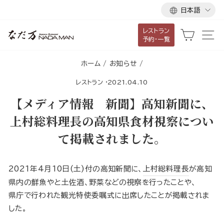
言
ス
日本語
語
キ
レストラン
ッ
カート
サ
予約・一覧
プ
し
ホーム
/
お知らせ
/
て
レストラン
·
2021.04.10
コ
ン
【メディア情報 新聞】高知新聞に、
テ
上村総料理長の高知県食材視察につい
ン
て掲載されました。
ツ
に
移
2021年4月10日(土)付の高知新聞に、
上村総料理長
が高知
動
県内の鮮魚やと土佐酒、野菜などの視察を行ったことや、
す
県庁で行われた観光特使委嘱式に出席したことが掲載されま
る
した。