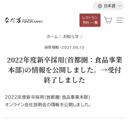
言
ス
日本語
語
キ
レストラン
ッ
カート
サ
予約・一覧
プ
し
ホーム
/
お知らせ
/
て
採用情報
·
2021.09.10
コ
ン
2022年度新卒採用(首都圏：食品事業
テ
本部)の情報を公開しました。→受付
ン
終了しました
ツ
に
移
2022年度新卒採用(首都圏：食品事業本部)
動
オンライン会社説明会
の情報を公開しました。
す
る