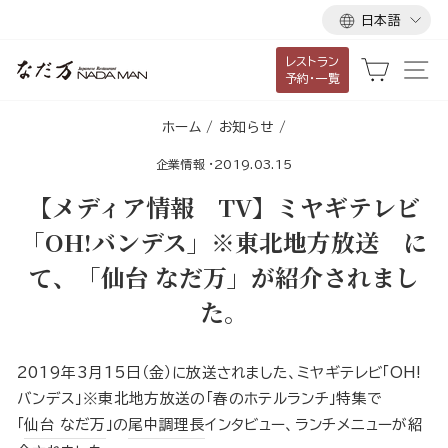
言
ス
日本語
語
キ
レストラン
ッ
カート
サ
予約・一覧
プ
し
ホーム
/
お知らせ
/
て
企業情報
·
2019.03.15
コ
ン
【メディア情報 TV】ミヤギテレビ
テ
「OH!バンデス」※東北地方放送 に
ン
て、「仙台 なだ万」が紹介されまし
ツ
に
た。
移
動
2019年3月15日（金）に放送されました、ミヤギテレビ「OH!
す
バンデス」※東北地方放送の「春のホテルランチ」特集で
る
「
仙台 なだ万
」の
尾中調理長
インタビュー、ランチメニューが紹