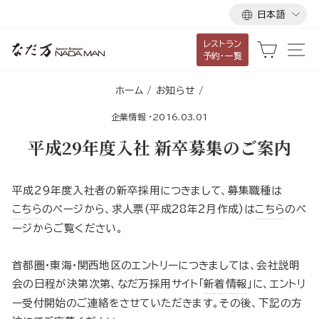
言
ス
日本語
語
キ
レストラン
ッ
カート
サ
予約・一覧
プ
し
ホーム
/
お知らせ
/
て
企業情報
·
2016.03.01
コ
ン
平成29年度入社 新卒募集のご案内
テ
ン
平成29年度入社者の新卒採用につきまして、募集職種は
ツ
こちら
のページから、求人票(平成28年2月作成)は
こちら
のペ
に
ージからご覧ください。
移
動
首都圏・東海・関西地区のエントリーにつきましては、会社説明
す
会の日程が決第次第、なだ万採用サイト「
新着情報
」に、エントリ
る
ー受付開始のご連絡をさせていただきます。その後、下記の方