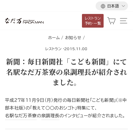
言
ス
日本語
語
キ
レストラン
ッ
カート
サ
予約・一覧
プ
し
ホーム
/
お知らせ
/
て
レストラン
·
2015.11.08
コ
ン
新聞：毎日新聞社「こども新聞」にて
テ
名駅なだ万茶寮の泉調理長が紹介され
ン
ました。
ツ
に
移
平成27年11月9日（月）発行の毎日新聞社「こども新聞」（※中
動
部本社版）の「教えて○○のおシゴト」特集にて、
す
名駅なだ万茶寮
の
泉調理長
のインタビューが紹介されました。
る