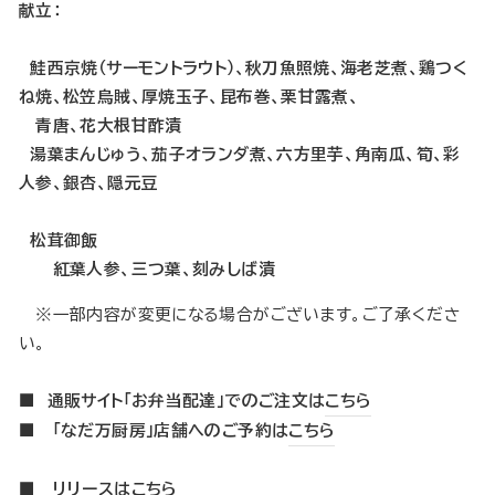
献立：
鮭西京焼（サーモントラウト）、秋刀魚照焼、海老芝煮、鶏つく
ね焼、松笠烏賊、厚焼玉子、昆布巻、栗甘露煮、
青唐、花大根甘酢漬
湯葉まんじゅう、茄子オランダ煮、六方里芋、角南瓜、筍、彩
人参、銀杏、隠元豆
松茸御飯
紅葉人参、三つ葉、刻みしば漬
※一部内容が変更になる場合がございます。ご了承くださ
い。
■ 通販サイト「お弁当配達」でのご注文は
こちら
■ 「なだ万厨房」店舗へのご予約は
こちら
■ リリースは
こちら