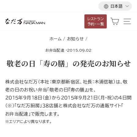
言
ス
日本語
語
キ
レストラン
ッ
カート
サ
予約・一覧
プ
し
ホーム
/
お知らせ
/
て
お弁当配達
·
2015.09.02
コ
ン
敬老の日「寿の膳」の発売のお知らせ
テ
ン
株式会社なだ万（本社：東京都新宿区、社長：木浦信敏）は、敬
ツ
老の日のお祝い弁当「敬老の日『寿の膳』」を、
に
２０１５年９月１８日（金）から２０１５年９月２１日（月・祝）の４日間
移
（※）
「なだ万厨房」３８店舗
と株式会社なだ万の通販サイト「
動
お弁当配達
」で販売します。
す
※エリアにより異なります。
る