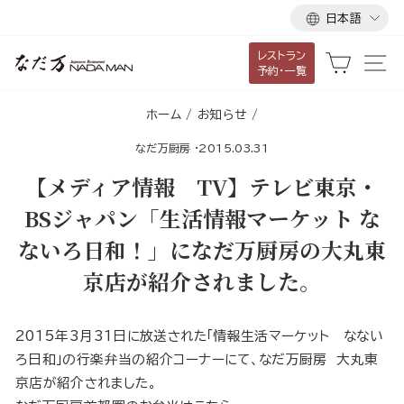
言
ス
日本語
語
キ
レストラン
ッ
カート
サ
予約・一覧
プ
し
ホーム
/
お知らせ
/
て
なだ万厨房
·
2015.03.31
コ
ン
【メディア情報 TV】テレビ東京・
テ
BSジャパン「生活情報マーケット な
ン
ないろ日和！」になだ万厨房の大丸東
ツ
に
京店が紹介されました。
移
動
2015年3月31日に放送された「情報生活マーケット なない
す
ろ日和」の行楽弁当の紹介コーナーにて、なだ万厨房 大丸東
る
京店が紹介されました。