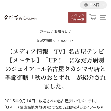
言
ス
日本語
語
キ
レストラン
ッ
カート
サ
予約・一覧
プ
し
ホーム
/
お知らせ
/
て
なだ万厨房
·
2015.09.14
コ
ン
【メディア情報 TV】名古屋テレビ
テ
【メ〜テレ】「UP！」になだ万厨房
ン
のジェイアール名古屋タカシマヤ店と
ツ
に
季節御膳「秋のおとずれ」が紹介され
移
ました。
動
す
る
2015年9月14日に放送された名古屋テレビ【メ〜テレ】
「UP！」（※東海地方放送）にてなだ万厨房の「ジェイアール名