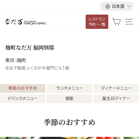
言
ス
日本語
語
キ
レストラン
ッ
カート
サ
予約・一覧
プ
し
て
麹町なだ万 福岡別邸
コ
ン
東京：麹町
テ
住友不動産ふくおか半蔵門ビル1階
ン
ツ
季節のおすすめ
ランチメニュー
ディナーメニュー
に
ドリンクメニュー
個室
誕生日ディナー
移
動
す
季節のおすすめ
る