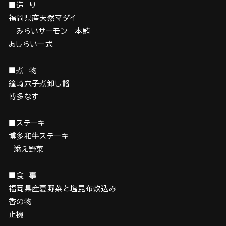
■造 り
福岡県産天然マダイ
みらいサーモン 本鮪
あしらい一式
■煮 物
鐘崎穴子煮卸し餡
博多なす
■ステーキ
博多和牛ステーキ
添え野菜
■食 事
福岡県産夏野菜と塩昆布炊込み
香の物
止椀