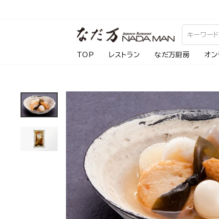
ス
キ
ッ
プ
TOP
レストラン
なだ万厨房
オン
し
て
コ
ン
テ
ン
ツ
に
移
動
す
る