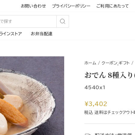
お問い合わせ
プライバシーポリシー
ご利用にあたって
検
ラインストア
お弁当配達
索
す
る
ホーム
/
クーポン_ギフト
/
おでん 8種入り
4540x1
通
¥3,402
常
税込 送料はチェックアウト
価
格