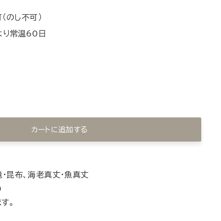
（のし不可）
より常温60日
カートに追加する
滝・昆布、海老真丈・魚真丈
)
す。