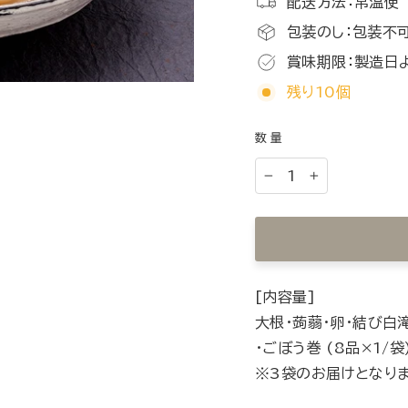
配送方法：常温便
包装のし：包装不可
賞味期限：製造日
残り10個
数量
−
+
[内容量]
大根・蒟蒻・卵・結び白
・ごぼう巻 (8品×1/袋
※3袋のお届けとなりま