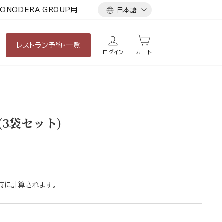
言
ONODERA GROUP用
日本語
語
レストラン
予約・一覧
ログイン
カート
(3袋セット)
時に計算されます。