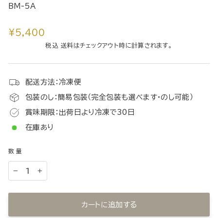
BM-5A
通
¥5,400
常
税込 送料はチェックアウト時に計算されます。
価
格
配送方法：冷凍便
包装のし：簡易包装（完全包装も選べます・のし可能）
賞味期限：出荷日より冷凍で30日
在庫あり
数量
−
+
カートに追加する