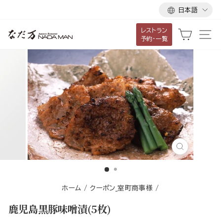
言
ス
日本語
語
キ
レストラン
ッ
カート
サ
予約・一覧
プ
し
て
コ
ン
テ
ン
ツ
に
閉
移
じ
る
動
す
ホーム
/
クーポン_室町商事様
/
る
鹿児島黒豚味噌漬(5枚)