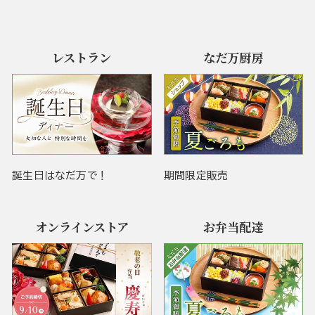
レストラン
なだ万厨房
誕生日はなだ万で！
期間限定販売
オンラインストア
お弁当配達