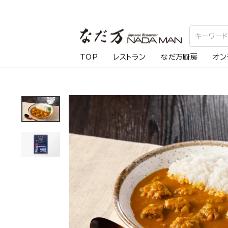
ス
キ
ッ
プ
TOP
レストラン
なだ万厨房
オン
し
て
コ
ン
テ
ン
ツ
に
移
動
す
る