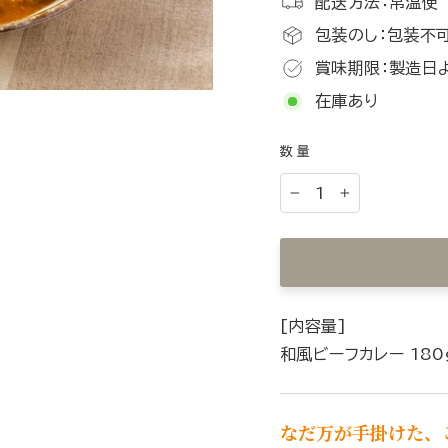
配送方法：常温便
包装のし：包装不可
賞味期限：製造日
在庫あり
数量
−
+
[内容量]
和風ビーフカレー 180
なだ万が手掛けた、