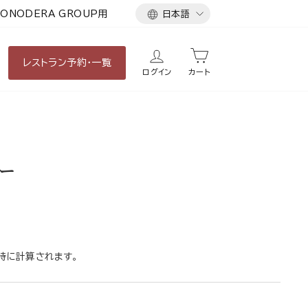
言
ONODERA GROUP用
日本語
語
レストラン
予約・一覧
ログイン
カート
ー
時に計算されます。