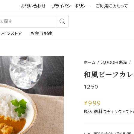
お問い合わせ
プライバシーポリシー
ご利用にあたって
検
ラインストア
お弁当配達
索
す
る
ホーム
/
3,000円未満
/
和風ビーフカレ
1250
通
¥999
常
税込 送料はチェックアウト
価
格