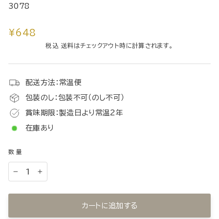
3078
通
¥648
常
税込 送料はチェックアウト時に計算されます。
価
格
配送方法：常温便
包装のし：包装不可（のし不可）
賞味期限：製造日より常温2年
在庫あり
数量
−
+
カートに追加する