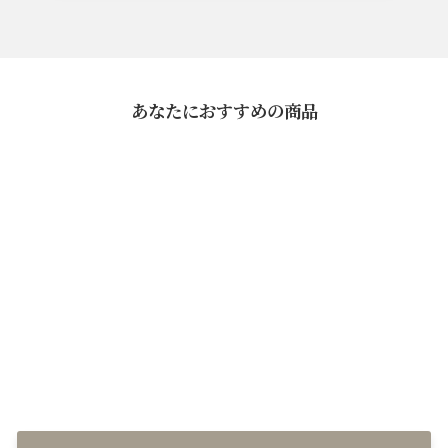
あなたにおすすめの商品
和風スープ(渡り蟹)
¥648