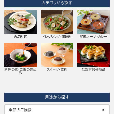
カテゴリから探す
逸品料理
ドレッシング・調味料
和風スープ・カレー
料理の素・ご飯のおと
スイーツ・飲料
なだ万監修商品
も
用途から探す
季節のご挨拶