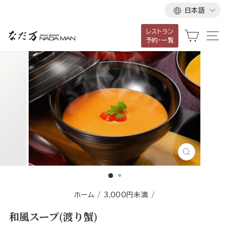
言
ス
日本語
語
キ
レストラン
ッ
カート
サ
予約・一覧
プ
し
て
コ
ン
テ
ン
ツ
に
閉
移
じ
る
動
す
ホーム
/
3,000円未満
/
る
和風スープ(渡り蟹)