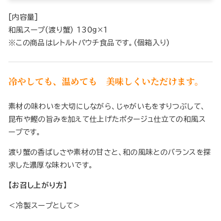
[内容量]
和風スープ(渡り蟹) 130g×1
※この商品はレトルトパウチ食品です。(個箱入り)
冷やしても、温めても 美味しくいただけます。
素材の味わいを大切にしながら、じゃがいもをすりつぶして、
昆布や鰹の旨みを加えて仕上げたポタージュ仕立ての和風ス
ープです。
渡り蟹の香ばしさや素材の甘さと、和の風味とのバランスを探
求した濃厚な味わいです。
【お召し上がり方】
＜冷製スープとして＞