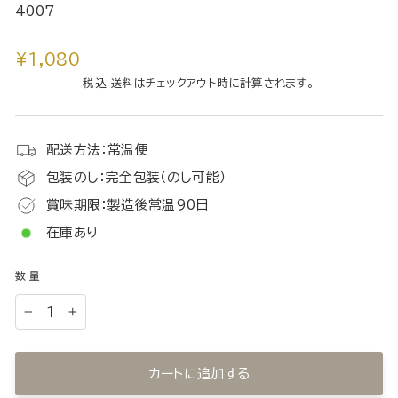
4007
通
¥1,080
常
税込 送料はチェックアウト時に計算されます。
価
格
配送方法：常温便
包装のし：完全包装（のし可能）
賞味期限：製造後常温90日
在庫あり
数量
−
+
カートに追加する