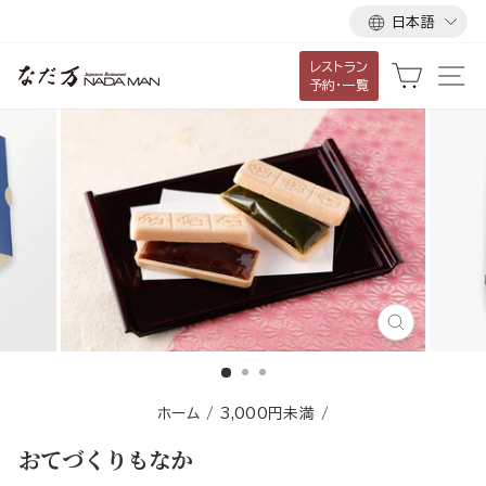
言
ス
日本語
語
キ
レストラン
ッ
カート
サ
予約・一覧
プ
し
て
コ
ン
テ
ン
ツ
に
閉
移
じ
る
動
す
ホーム
/
3,000円未満
/
る
おてづくりもなか