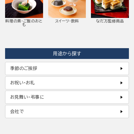
料理の素・ご飯のおと
スイーツ・飲料
なだ万監修商品
も
用途から探す
季節のご挨拶
お祝い・お礼
お見舞い・弔事に
会社で