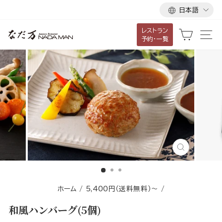
言
ス
日本語
語
キ
レストラン
ッ
カート
サ
予約・一覧
プ
し
て
コ
ン
テ
ン
ツ
に
閉
移
じ
る
動
す
ホーム
/
5,400円（送料無料）〜
/
る
和風ハンバーグ(5個)