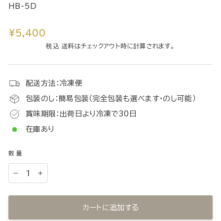
HB-5D
通
¥5,400
常
税込 送料はチェックアウト時に計算されます。
価
格
配送方法：冷凍便
包装のし：簡易包装（完全包装も選べます・のし可能）
賞味期限：出荷日より冷凍で30日
在庫あり
数量
−
+
カートに追加する