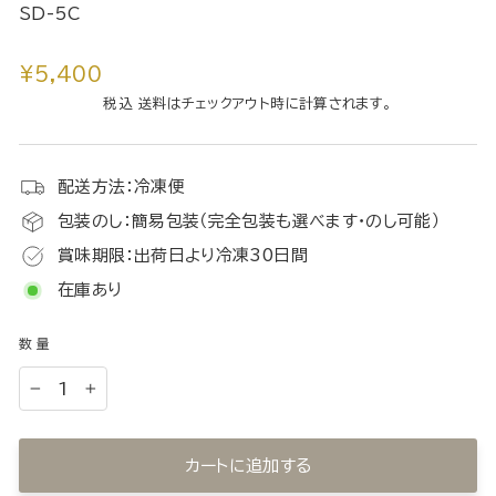
SD-5C
通
¥5,400
常
税込 送料はチェックアウト時に計算されます。
価
格
配送方法：冷凍便
包装のし：簡易包装（完全包装も選べます・のし可能）
賞味期限：出荷日より冷凍30日間
在庫あり
数量
−
+
カートに追加する