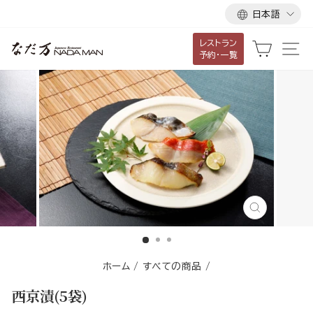
言
ス
日本語
語
キ
レストラン
ッ
カート
サ
予約・一覧
プ
し
て
コ
ン
テ
ン
ツ
に
閉
移
じ
る
動
す
ホーム
/
すべての商品
/
る
西京漬(5袋)