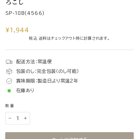
ろこし
SP-18B(4566)
通
¥1,944
常
税込 送料はチェックアウト時に計算されます。
価
格
配送方法：常温便
包装のし：完全包装（のし可能）
賞味期限：製造日より常温2年
在庫あり
数量
−
+