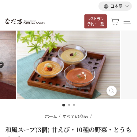
言
ス
日本語
語
キ
レストラン
ッ
カート
サ
予約・一覧
プ
し
て
コ
ン
テ
ン
ツ
に
閉
移
じ
る
動
す
ホーム
/
すべての商品
/
る
和風スープ(3個) 甘えび・10種の野菜・とうも