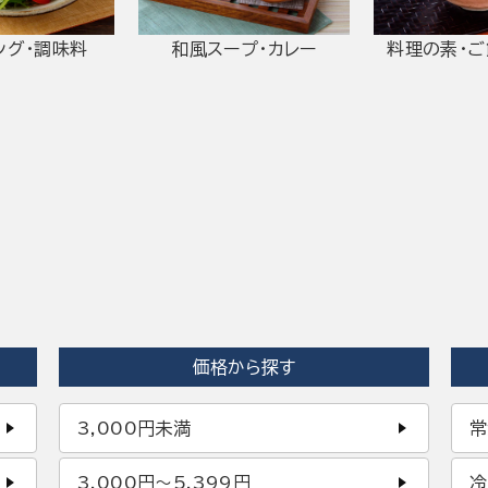
ング・調味料
和風スープ・カレー
料理の素・
価格から探す
3,000円未満
常
3,000円〜5,399円
冷