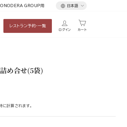
言
ONODERA GROUP用
日本語
語
レストラン
予約・一覧
ログイン
カート
詰め合せ(5袋)
時に計算されます。