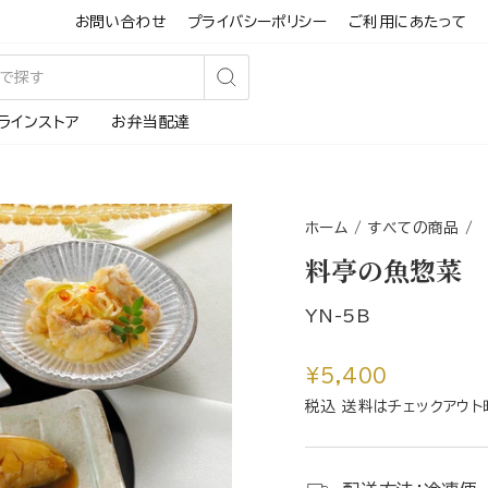
お問い合わせ
プライバシーポリシー
ご利用にあたって
検
ラインストア
お弁当配達
索
す
る
ホーム
/
すべての商品
/
料亭の魚惣菜 
YN-5B
通
¥5,400
常
税込 送料はチェックアウト
価
格