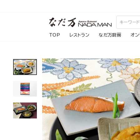
ス
キ
ッ
プ
TOP
レストラン
なだ万厨房
オン
し
て
コ
ン
テ
ン
ツ
に
移
動
す
る