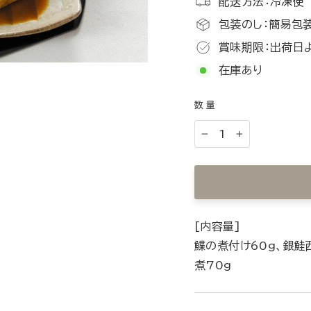
配送方法：冷凍便
包装のし：簡易包
賞味期限：出荷日
在庫あり
数量
−
+
[内容量]
鰈の煮付け60g、銀鮭
煮70g