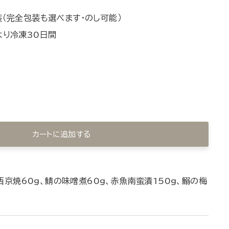
装（完全包装も選べます・のし可能）
より冷凍30日間
カートに追加する
西京焼60g、鯖の味噌煮60g、赤魚南蛮漬150g、鰯の梅