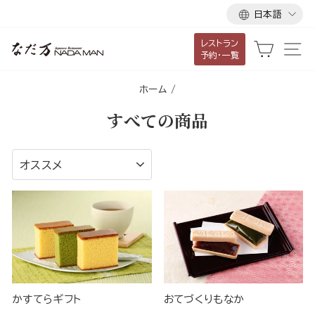
言
ス
日本語
語
キ
レストラン
ッ
カート
サ
予約・一覧
プ
し
ホーム
/
て
すべての商品
コ
ン
テ
並
べ
ン
替
ツ
え
に
移
動
す
る
かすてらギフト
おてづくりもなか