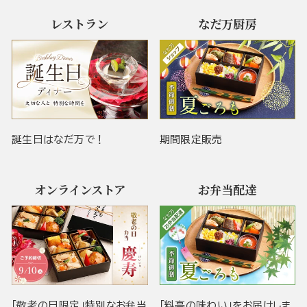
レストラン
なだ万厨房
誕生日はなだ万で！
期間限定販売
オンラインストア
お弁当配達
「敬老の日限定」特別なお弁当
「料亭の味わい」をお届けしま