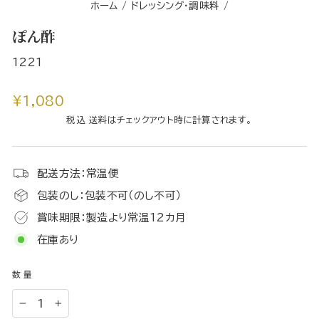
ホーム
/
ドレッシング・調味料
/
ぽん酢
1221
通
¥1,080
常
税込 送料はチェックアウト時に計算されます。
価
格
配送方法：常温便
包装のし：包装不可（のし不可）
賞味期限：製造より常温12カ月
在庫あり
数量
−
+