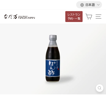
言
ス
日本語
語
キ
レストラン
ッ
カート
サ
予約・一覧
プ
し
て
コ
ン
テ
ン
ツ
に
移
動
す
閉
る
じ
る