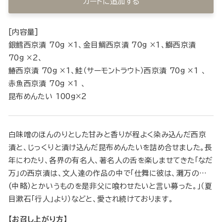
カートに追加する
[内容量]
銀鱈西京漬 70g ×1、金目鯛西京漬 70g ×1、鰤西京漬
70g ×2、
鰆西京漬 70g ×1、鮭（サーモントラウト）西京漬 70g ×1 、
赤魚西京漬 70g ×1 、
昆布めんたい 100g×2
白味噌のほんのりとした甘みと香りが程よく染み込んだ西京
漬と、じっくりと漬け込んだ昆布めんたいを詰め合せました。長
年にわたり、各界の有名人、著名人の舌を楽しませてきた「なだ
万」の西京漬は、文人達の作品の中で「仕舞に彼は、灘万の…
(中略）とかいうものを是非父に喰わせたいと言い募った。」（夏
目漱石「行人」より）などと、愛され続けております。
【お召し上がり方】