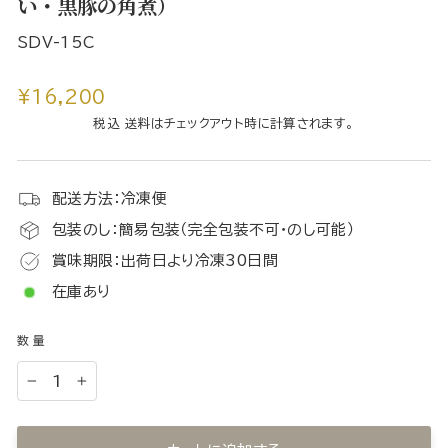
い・黒豚の角煮）
SDV-15C
通
¥16,200
常
税込 送料はチェックアウト時に計算されます。
価
格
配送方法：冷凍便
包装のし：簡易包装（完全包装不可・のし可能）
賞味期限：出荷日より冷凍30日間
在庫あり
数量
−
+