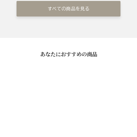
すべての商品を見る
あなたにおすすめの商品
料亭の味 詰め合せ（西京漬・
昆布めんたい・黒豚の角煮）
¥16,200