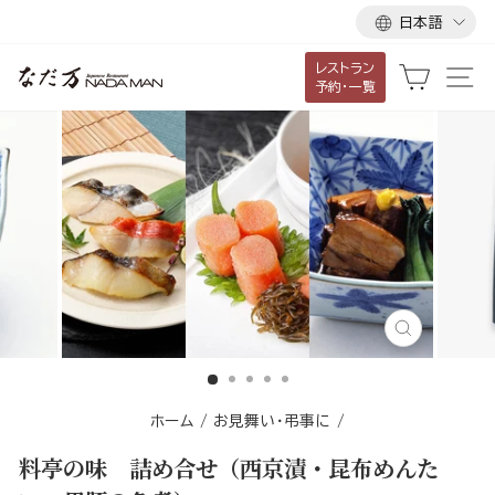
言
ス
日本語
語
キ
レストラン
ッ
カート
サ
予約・一覧
プ
し
て
コ
ン
テ
ン
ツ
に
閉
移
じ
る
動
す
ホーム
/
お見舞い・弔事に
/
る
料亭の味 詰め合せ（西京漬・昆布めんた