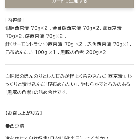
カートに追加する
[内容量]
銀鱈西京漬 70g×2 、金目鯛西京漬 70g×2、鰤西京漬
70g×2、鰆西京漬 70g×2 、
鮭（サーモントラウト）西京漬 70g ×2 、赤魚西京漬 70g×1、
昆布めんたい 100g ×1 、黒豚の角煮 200g×2
白味噌のほんのりとした甘みが程よく染み込んだ「西京漬」、じ
っくりと漬け込んだ「昆布めんたい」、やわらかでとろみのある
「黒豚の角煮」の詰め合せです。
【お召し上がり方】
●西京漬
冷蔵庫にて自然解凍(目安時間:半日)してください。