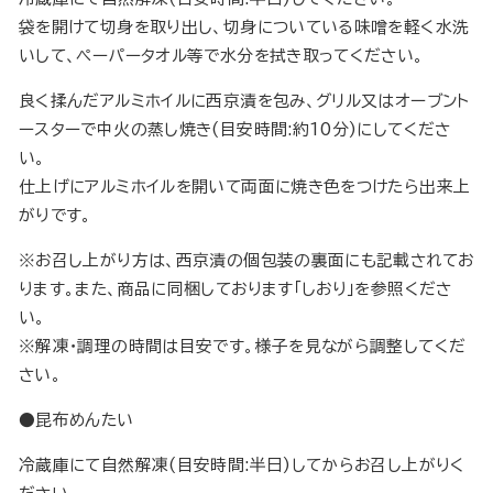
袋を開けて切身を取り出し、切身についている味噌を軽く水洗
いして、ペーパータオル等で水分を拭き取ってください。
良く揉んだアルミホイルに西京漬を包み、グリル又はオーブント
ースターで中火の蒸し焼き(目安時間:約10分)にしてくださ
い。
仕上げにアルミホイルを開いて両面に焼き色をつけたら出来上
がりです。
※お召し上がり方は、西京漬の個包装の裏面にも記載されてお
ります。また、商品に同梱しております「しおり」を参照くださ
い。
※解凍・調理の時間は目安です。様子を見ながら調整してくだ
さい。
●昆布めんたい
冷蔵庫にて自然解凍(目安時間:半日)してからお召し上がりく