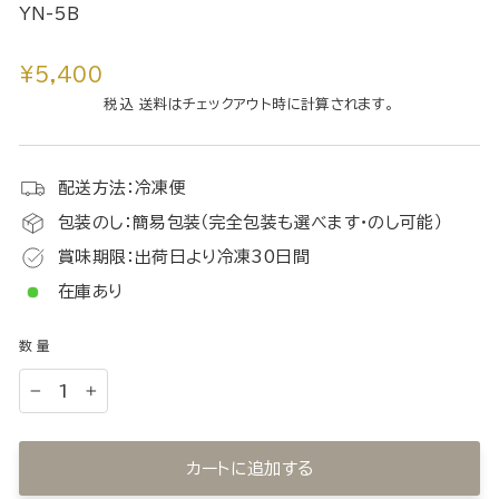
YN-5B
通
¥5,400
常
税込 送料はチェックアウト時に計算されます。
価
格
配送方法：冷凍便
包装のし：簡易包装（完全包装も選べます・のし可能）
賞味期限：出荷日より冷凍30日間
在庫あり
数量
−
+
カートに追加する