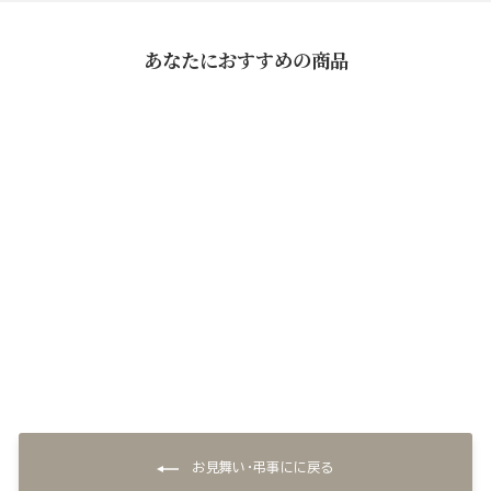
あなたにおすすめの商品
料亭の魚惣菜 詰め合せ(5
袋)
¥5,400
お見舞い・弔事にに戻る