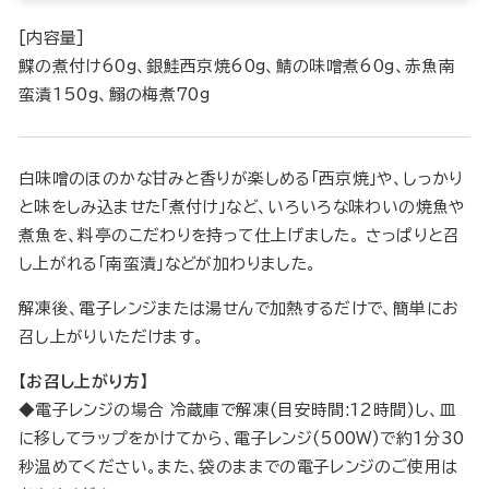
[内容量]
鰈の煮付け60g、銀鮭西京焼60g、鯖の味噌煮60g、赤魚南
蛮漬150g、鰯の梅煮70g
白味噌のほのかな甘みと香りが楽しめる「西京焼」や、しっかり
と味をしみ込ませた「煮付け」など、いろいろな味わいの焼魚や
煮魚を、料亭のこだわりを持って仕上げました。 さっぱりと召
し上がれる
「南蛮漬」などが加わりました。
解凍後、電子レンジまたは湯せんで加熱するだけで、簡単にお
召し上がりいただけます。
【お召し上がり方】
◆電子レンジの場合 冷蔵庫で解凍(目安時間:12時間)し、皿
に移してラップをかけてから、電子レンジ(500W)で約1分30
秒温めてください。また、袋のままでの電子レンジのご使用は