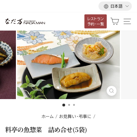
言
ス
日本語
語
キ
レストラン
ッ
カート
サ
予約・一覧
プ
し
て
コ
ン
テ
ン
ツ
に
閉
移
じ
る
動
す
ホーム
/
お見舞い・弔事に
/
る
料亭の魚惣菜 詰め合せ(5袋)