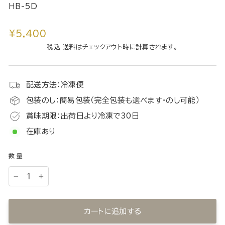
HB-5D
通
¥5,400
常
税込 送料はチェックアウト時に計算されます。
価
格
配送方法：冷凍便
包装のし：簡易包装（完全包装も選べます・のし可能）
賞味期限：出荷日より冷凍で30日
在庫あり
数量
−
+
カートに追加する