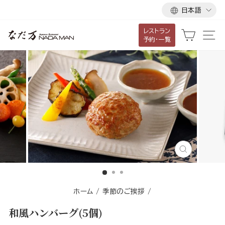
言
ス
日本語
語
キ
レストラン
ッ
カート
サ
予約・一覧
プ
し
て
コ
ン
テ
ン
ツ
に
閉
移
じ
る
動
す
ホーム
/
季節のご挨拶
/
る
和風ハンバーグ(5個)