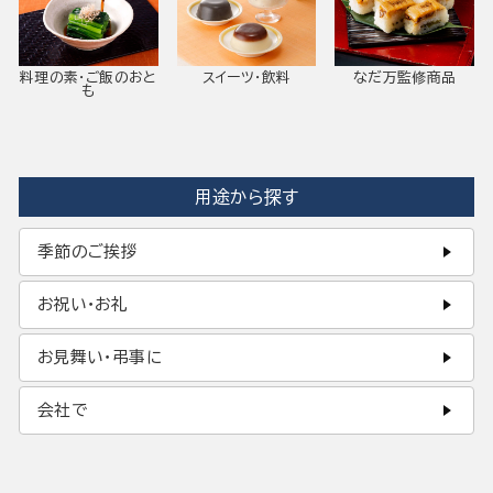
料理の素・ご飯のおと
スイーツ・飲料
なだ万監修商品
も
用途から探す
季節のご挨拶
お祝い・お礼
お見舞い・弔事に
会社で