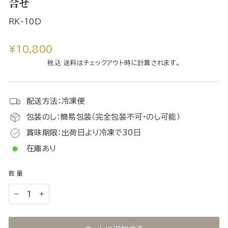
合せ
RK-10D
通
¥10,800
常
税込 送料はチェックアウト時に計算されます。
価
格
配送方法：冷凍便
包装のし：簡易包装（完全包装不可・のし可能）
賞味期限：出荷日より冷凍で30日
在庫あり
数量
−
+