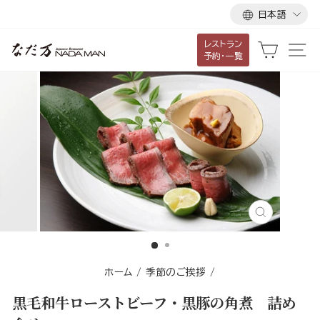
言
ス
日本語
語
キ
レストラン
ッ
カート
サ
予約・一覧
プ
し
て
コ
ン
テ
ン
ツ
に
閉
移
じ
る
動
す
ホーム
/
季節のご挨拶
/
る
黒毛和牛ローストビーフ・黒豚の角煮 詰め