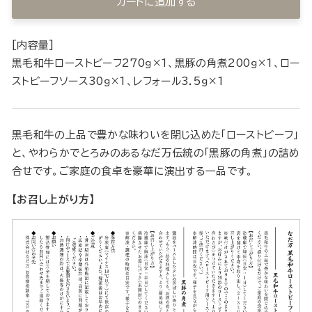
カートに追加する
[内容量]
黒毛和牛ローストビーフ270ｇ×1、黒豚の角煮200ｇ×1、ロー
ストビーフソース30ｇ×1、レフォール3.5ｇ×1
黒毛和牛の上品で豊かな味わいを閉じ込めた「ローストビーフ」
と、やわらかでとろみのあるなだ万伝統の「黒豚の角煮」の詰め
合せです。ご家庭の食卓を豪華に演出する一品です。
【お召し上がり方】