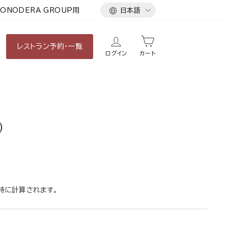
言
ONODERA GROUP用
日本語
語
レストラン
予約・一覧
ログイン
カート
)
時に計算されます。