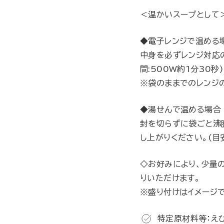
＜温かいスープとして
◆電子レンジで温める
中身を必ずレンジ対応
間:500W約1分30秒)
※袋のままでのレンジ
◆湯せんで温める場合
封を切らずに袋ごと沸
し上がりください。(目
◇お好みにより、少量
りいただけます。
※盛り付けはイメージで
特定原材料等：えび