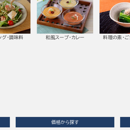
ング・調味料
和風スープ・カレー
料理の素・
価格から探す