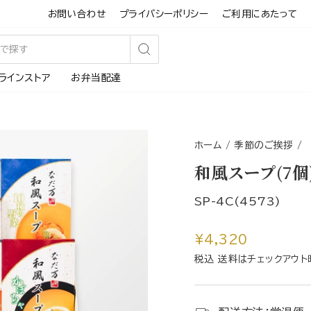
お問い合わせ
プライバシーポリシー
ご利用にあたって
検
ラインストア
お弁当配達
索
す
る
ホーム
/
季節のご挨拶
/
和風スープ(7個
SP-4C(4573)
通
¥4,320
常
税込 送料はチェックアウト
価
格