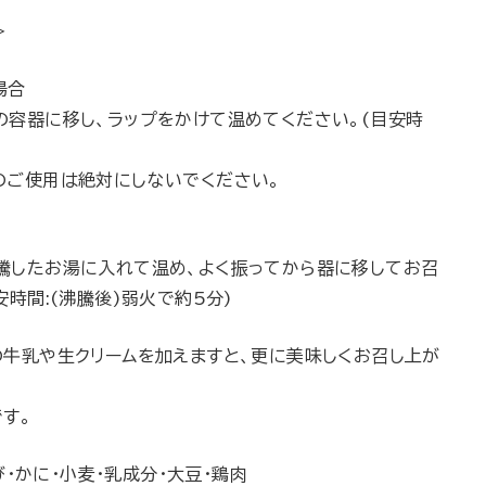
＞
場合
の容器に移し、ラップをかけて温めてください。(目安時
のご使用は絶対にしないでください。
騰したお湯に入れて温め、よく振ってから器に移してお召
安時間:(沸騰後)弱火で約5分)
の牛乳や生クリームを加えますと、更に美味しくお召し上が
す。
・かに・小麦・乳成分・大豆・鶏肉