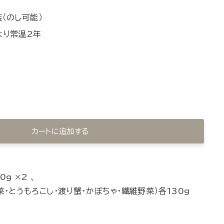
（のし可能）
より常温2年
カートに追加する
g ×2 、
菜・とうもろこし・渡り蟹・かぼちゃ・繊維野菜）各130g