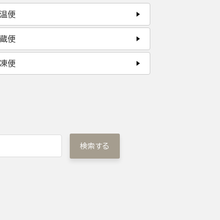
温便
蔵便
凍便
検索する