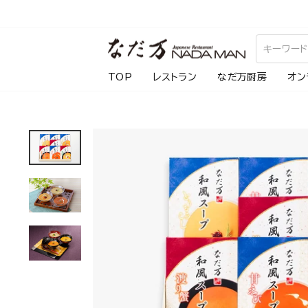
ス
キ
ッ
プ
TOP
レストラン
なだ万厨房
オン
し
て
コ
ン
テ
ン
ツ
に
移
動
す
る