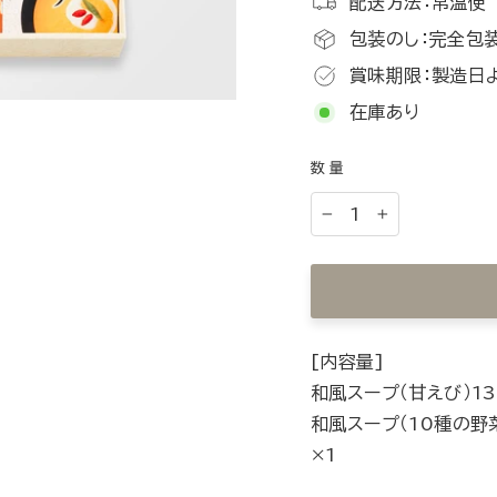
配送方法：常温便
包装のし：完全包装
賞味期限：製造日
在庫あり
数量
−
+
[内容量]
和風スープ（甘えび）130
和風スープ（10種の野
×1