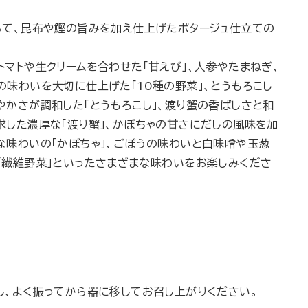
して、昆布や鰹の旨みを加え仕上げたポタージュ仕立ての
マトや生クリームを合わせた「甘えび」、人参やたまねぎ、
味わいを大切に仕上げた「10種の野菜」、とうもろこし
やかさが調和した「とうもろこし」、渡り蟹の香ばしさと和
求した濃厚な「渡り蟹」、かぼちゃの甘さにだしの風味を加
な味わいの「かぼちゃ」、ごぼうの味わいと白味噌や玉葱
「繊維野菜」といったさまざまな味わいをお楽しみくださ
し、よく振ってから器に移してお召し上がりください。