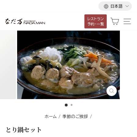
言
ス
日本語
語
キ
レストラン
ッ
カート
サ
予約・一覧
プ
し
て
コ
ン
テ
ン
ツ
に
閉
移
じ
る
動
す
ホーム
/
季節のご挨拶
/
る
とり鍋セット