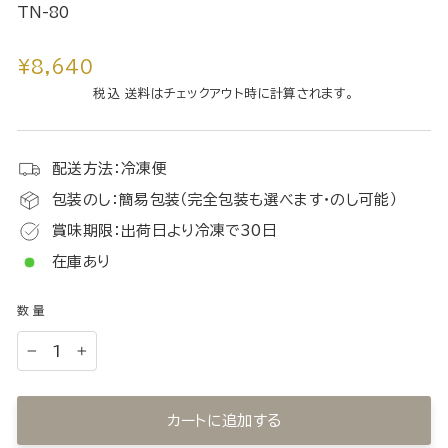
TN-80
通
¥8,640
常
税込 送料はチェックアウト時に計算されます。
価
格
配送方法：冷凍便
包装のし：簡易包装（完全包装も選べます・のし可能）
賞味期限：出荷日より冷凍で30日
在庫あり
数量
−
+
カートに追加する