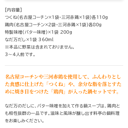
[内容量]
つくね(名古屋コーチン×1袋・三河赤鶏×1袋)各110g
鶏肉(名古屋コーチン×2袋・三河赤鶏×1袋)各80g
特製味噌(バター味噌)×1袋 200g
なだ万だし×1袋 360ml
※本品に野菜は含まれておりません。
3～4人前です。
名古屋コーチンや三河赤鶏を使用して、ふんわりとし
た食感に仕上げた「つくね」や、余分な脂を落とすた
めに焼き目をつけた「鶏肉」が入った鍋セットです。
なだ万のだしに、バター味噌を加えて作る鍋スープは、鶏肉と
も相性抜群の一品です。滋味と風味が醸し出す料亭の鍋料理
をお楽しみください。