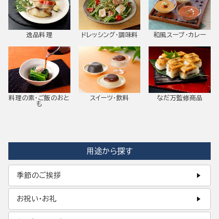
逸品料理
ドレッシング・調味料
和風スープ・カレー
料理の素・ご飯のおと
スイーツ・飲料
なだ万監修商品
も
用途から探す
季節のご挨拶
お祝い・お礼