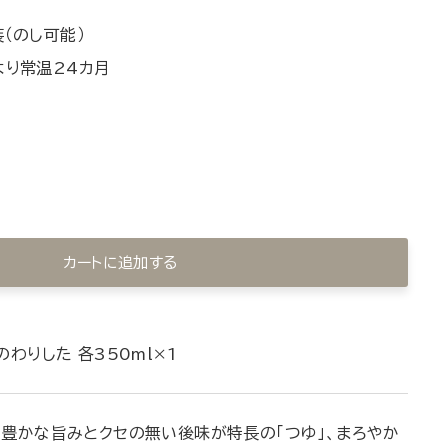
（のし可能）
より常温24カ月
カートに追加する
わりした 各350ml×1
の豊かな旨みとクセの無い後味が特長の「つゆ」、まろやか