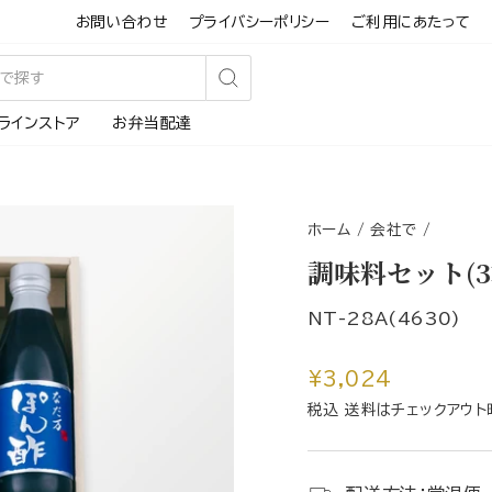
お問い合わせ
プライバシーポリシー
ご利用にあたって
検
ラインストア
お弁当配達
索
す
る
ホーム
/
会社で
/
調味料セット(3
NT-28A(4630)
通
¥3,024
常
税込 送料はチェックアウト
価
格