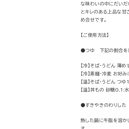
な味わいの中にだいだ
とキレのある上品な甘
め合せです。
【ご使用方法】
●つゆ 下記の割合を
【冷】そば・うどん 薄め
【冷】素麺・冷麦 お好
【温】そば・うどん つゆ1
【温】丼もの 砂糖0.1:水
●すきやきのわりした
熱した鍋に牛脂を溶か
す。