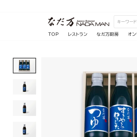
ス
キ
ッ
プ
TOP
レストラン
なだ万厨房
オン
し
て
コ
ン
テ
ン
ツ
に
移
動
す
る