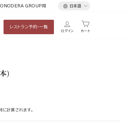
言
ONODERA GROUP用
日本語
語
レストラン
予約・一覧
ログイン
カート
本)
時に計算されます。