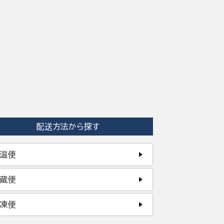
配送方法から探す
温便
蔵便
凍便