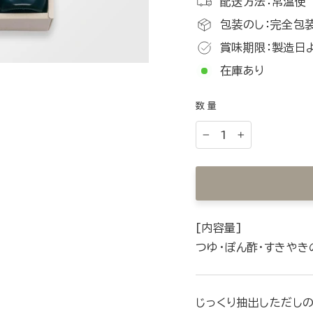
配送方法：常温便
包装のし：完全包装
賞味期限：製造日
在庫あり
数量
−
+
[内容量]
つゆ・ぽん酢・すきやきの
じっくり抽出しただし