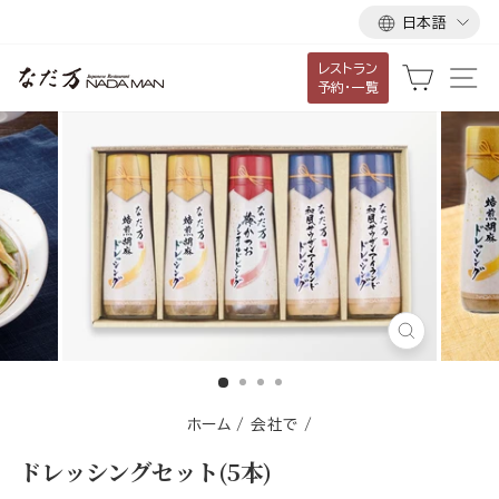
言
ス
日本語
語
キ
レストラン
ッ
カート
サ
予約・一覧
プ
し
て
コ
ン
テ
ン
ツ
に
閉
移
じ
る
動
す
ホーム
/
会社で
/
る
ドレッシングセット(5本)