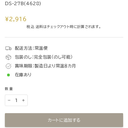
DS-27B(4628)
通
¥2,916
常
税込 送料はチェックアウト時に計算されます。
価
格
配送方法：常温便
包装のし：完全包装（のし可能）
賞味期限：製造日より常温８カ月
在庫あり
数量
−
+
カートに追加する