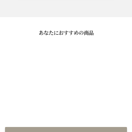
あなたにおすすめの商品
和風スープ(繊維野菜)
¥540