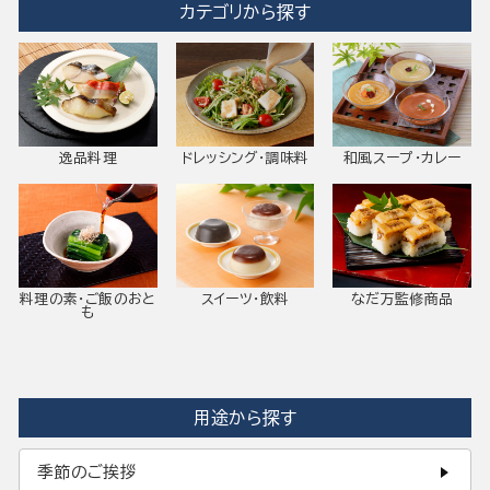
カテゴリから探す
逸品料理
ドレッシング・調味料
和風スープ・カレー
料理の素・ご飯のおと
スイーツ・飲料
なだ万監修商品
も
用途から探す
季節のご挨拶