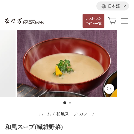
言
ス
日本語
語
キ
レストラン
ッ
カート
サ
予約・一覧
プ
し
て
コ
ン
テ
ン
ツ
に
閉
移
じ
る
動
す
ホーム
/
和風スープ・カレー
/
る
和風スープ(繊維野菜)