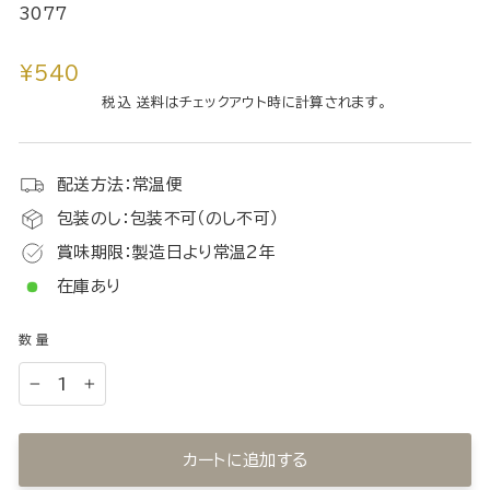
3077
通
¥540
常
税込 送料はチェックアウト時に計算されます。
価
格
配送方法：常温便
包装のし：包装不可（のし不可）
賞味期限：製造日より常温2年
在庫あり
数量
−
+
カートに追加する