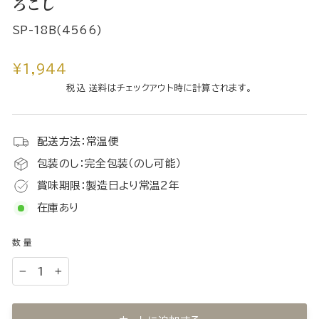
ろこし
SP-18B(4566)
通
¥1,944
常
税込 送料はチェックアウト時に計算されます。
価
格
配送方法：常温便
包装のし：完全包装（のし可能）
賞味期限：製造日より常温2年
在庫あり
数量
−
+