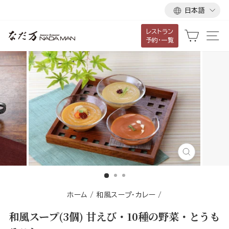
言
ス
日本語
語
キ
レストラン
ッ
カート
サ
予約・一覧
プ
し
て
コ
ン
テ
ン
ツ
に
閉
移
じ
る
動
す
ホーム
/
和風スープ・カレー
/
る
和風スープ(3個) 甘えび・10種の野菜・とうも