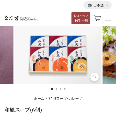
言
ス
日本語
語
キ
レストラン
ッ
カート
サ
予約・一覧
プ
し
て
コ
ン
テ
ン
ツ
に
閉
移
じ
る
動
す
ホーム
/
和風スープ・カレー
/
る
和風スープ(6個)