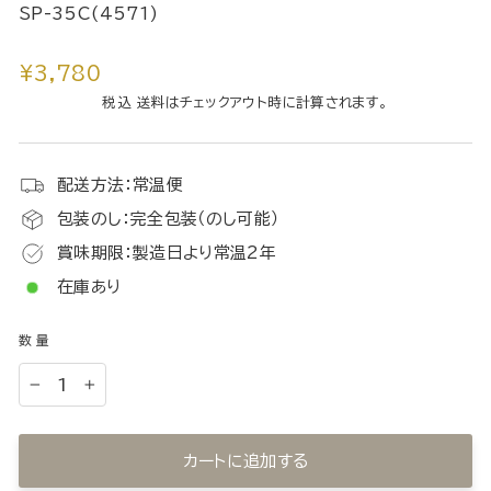
SP-35C(4571)
通
¥3,780
常
税込 送料はチェックアウト時に計算されます。
価
格
配送方法：常温便
包装のし：完全包装（のし可能）
賞味期限：製造日より常温2年
在庫あり
数量
−
+
カートに追加する